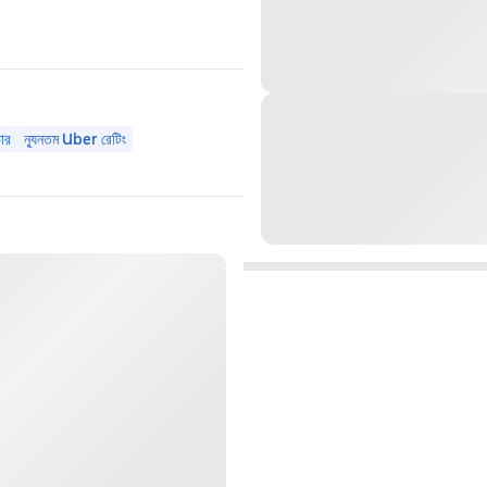
ার
ন্যূনতম Uber রেটিং