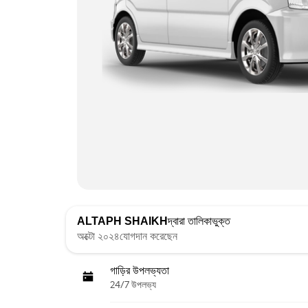
ALTAPH SHAIKH
দ্বারা তালিকাভুক্ত
অক্টো ২০২৪যোগদান করেছেন
গাড়ির উপলভ্যতা
24/7 উপলভ্য