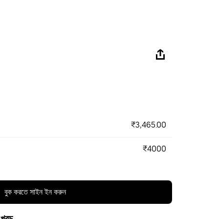
₹3,465.00
₹4000
বুক করতে সাইন ইন করুন
 খরচ