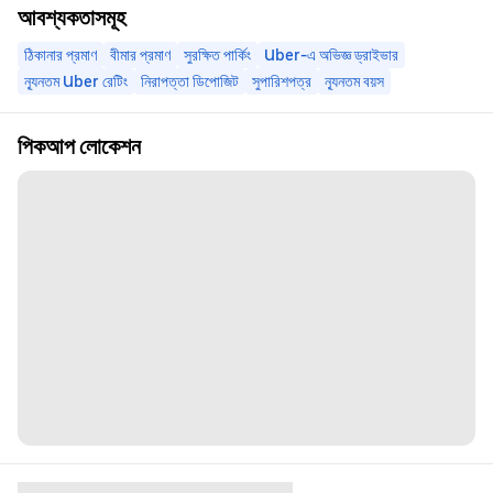
আবশ্যকতাসমূহ
ঠিকানার প্রমাণ
বীমার প্রমাণ
সুরক্ষিত পার্কিং
Uber-এ অভিজ্ঞ ড্রাইভার
ন্যূনতম Uber রেটিং
নিরাপত্তা ডিপোজিট
সুপারিশপত্র
ন্যূনতম বয়স
পিকআপ লোকেশন