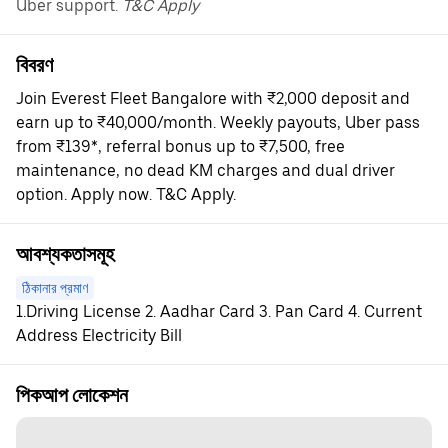
Uber support.
T&C Apply
বিবরণ
Join Everest Fleet Bangalore with ₹2,000 deposit and
earn up to ₹40,000/month. Weekly payouts, Uber pass
from ₹139*, referral bonus up to ₹7,500, free
maintenance, no dead KM charges and dual driver
option. Apply now. T&C Apply.
আবশ্যকতাসমূহ
ঠিকানার প্রমাণ
1.Driving License 2. Aadhar Card 3. Pan Card 4. Current
Address Electricity Bill
পিকআপ লোকেশন